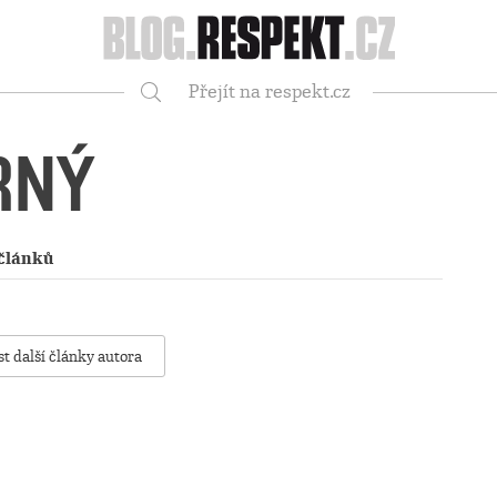
Respekt
Přejít na respekt.cz
Vyhledávání
RNÝ
článků
st další články autora