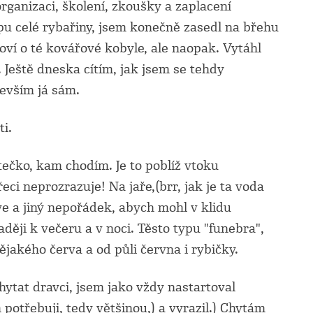
organizaci, školení, zkoušky a zaplacení
pu celé rybařiny, jsem konečně zasedl na břehu
oví o té kovářové kobyle, ale naopak. Vytáhl
 Ještě dneska cítím, jak jsem se tehdy
devším já sám.
i.
čko, kam chodím. Je to poblíž vtoku
eci neprozrazuje! Na jaře,(brr, jak je ta voda
e a jiný nepořádek, abych mohl v klidu
ěji k večeru a v noci. Těsto typu "funebra",
ějakého červa a od půli června i rybičky.
ytat dravci, jsem jako vždy nastartoval
otřebuji, tedy většinou,) a vyrazil.) Chytám