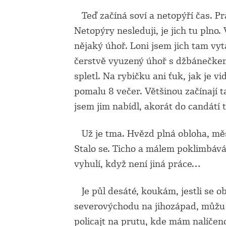
Teď začíná soví a netopýří čas. Pr
Netopýry nesleduji, je jich tu plno.
nějaký úhoř. Loni jsem jich tam v
čerstvě vyuzený úhoř s džbánečke
spletl. Na rybičku ani ťuk, jak je v
pomalu 8 večer. Většinou začínají
jsem jim nabídl, akorát do candátí 
Už je tma. Hvězd plná obloha, měsíc
Stalo se. Ticho a málem poklimbávám
vyhulí, když není jiná práce…
Je půl desáté, koukám, jestli se obj
severovýchodu na jihozápad, můžu s
policajt na prutu, kde mám nalíčen