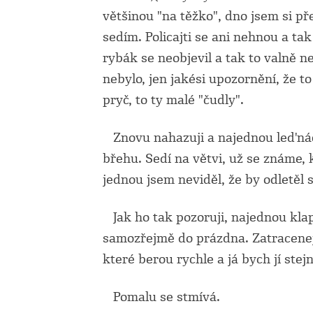
většinou "na těžko", dno jsem si pře
sedím. Policajti se ani nehnou a t
rybák se neobjevil a tak to valně 
nebylo, jen jakési upozornění, že to
pryč, to ty malé "čudly".
Znovu nahazuji a najednou led'ná
břehu. Sedí na větvi, už se známe, 
jednou jsem neviděl, že by odletěl
Jak ho tak pozoruji, najednou klap
samozřejmě do prázdna. Zatracenej 
které berou rychle a já bych jí stejn
Pomalu se stmívá.