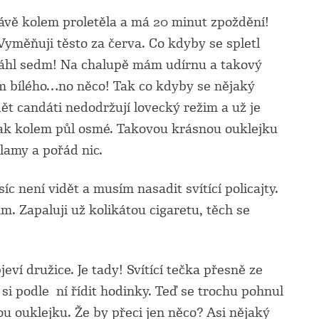
ávě kolem proletěla a má 20 minut zpoždění!
 Vyměňuji těsto za červa. Co kdyby se spletl
ytáhl sedm! Na chalupě mám udírnu a takový
m bílého…no něco! Tak co kdyby se nějaký
idět candáti nedodržují lovecký režim a už je
 tak kolem půl osmé. Takovou krásnou ouklejku
tlamy a pořád nic.
 není vidět a musím nasadit svítící policajty.
. Zapaluji už kolikátou cigaretu, těch se
eví družice. Je tady! Svítící tečka přesně ze
i podle ní řídit hodinky. Teď se trochu pohnul
ou ouklejku. Že by přeci jen něco? Asi nějaký