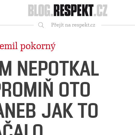
Respekt
Přejít na respekt.cz
Vyhledávání
emil pokorný
M NEPOTKAL
PROMIŇ OTO
 ANEB JAK TO
AČALO.