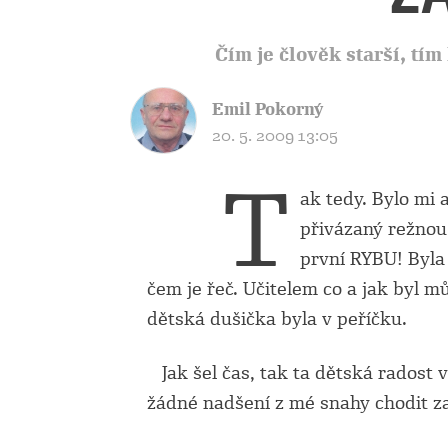
Čím je člověk starší, tím 
Emil Pokorný
20. 5. 2009 13:05
T
ak tedy. Bylo mi 
přivázaný režnou 
první RYBU! Byla 
čem je řeč. Učitelem co a jak byl m
dětská dušička byla v peříčku.
Jak šel čas, tak ta dětská radost 
žádné nadšení z mé snahy chodit za