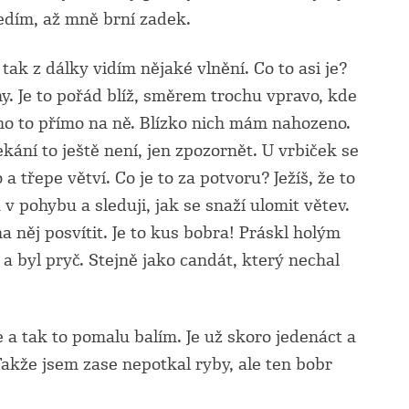
sedím, až mně brní zadek.
ak z dálky vidím nějaké vlnění. Co to asi je?
y. Je to pořád blíž, směrem trochu vpravo, kde
no to přímo na ně. Blízko nich mám nahozeno.
ekání to ještě není, jen zpozornět. U vrbiček se
 třepe větví. Co je to za potvoru? Ježíš, že to
 pohybu a sleduji, jak se snaží ulomit větev.
a něj posvítit. Je to kus bobra! Práskl holým
a byl pryč. Stejně jako candát, který nechal
e a tak to pomalu balím. Je už skoro jedenáct a
Takže jsem zase nepotkal ryby, ale ten bobr