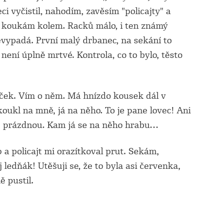
ci vyčistil, nahodím, zavěsím "policajty" a
ak koukám kolem. Racků málo, i ten známý
nevypadá. První malý drbanec, na sekání to
 není úplně mrtvé. Kontrola, co to bylo, těsto
ček. Vím o něm. Má hnízdo kousek dál v
koukl na mně, já na něho. To je pane lovec! Ani
 s prázdnou. Kam já se na něho hrabu…
 a policajt mi orazítkoval prut. Sekám,
ledňák! Utěšuji se, že to byla asi červenka,
ě pustil.