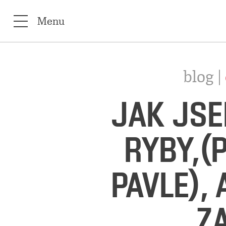
Menu
blog |
JAK JSE
RYBY,(
PAVLE),
Z