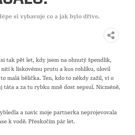
lépe si vybavuje co a jak bylo dříve.
asi tak pět let, kdy jsem na ohnutý špendlík,
nití k lískovému prutu a kus rohlíku, ulovil
to malá bělička. Ten, kdo to někdy zažil, ví o
ůj táta a za tu rybku mně dost sepsul. Nicméně,
vybledla a navíc moje partnerka neprojevovala
se k vodě. Přeskočím pár let.