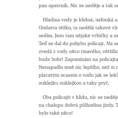
pan opatrník. Nic se neděje a tak 
Hladina vody je klidná, nefouká a t
Ondatra těžko, ta nedělá takové vln
sedím. Jsou tam nějaké vrbičky a o
Teď se dal do pohybu policajt. Na s
zvedá z vody něco tmavého, většího a
bude bobr! Zapomínám na policajta v
Nenapadlo mně nic lepšího, než si n
placatým ocasem o vodu jak se lekl 
ouklejku ouklejkou a taky pryč.
Oba policajti v klidu, nic se neděj
na chalupu dobrá půlhodina jízdy. 
bylo také něco!