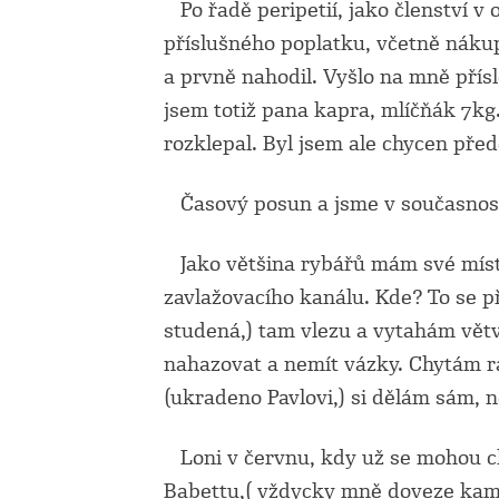
Po řadě peripetií, jako členství v 
příslušného poplatku, včetně náku
a prvně nahodil. Vyšlo na mně přísl
jsem totiž pana kapra, mlíčňák 7kg.
rozklepal. Byl jsem ale chycen pře
Časový posun a jsme v současnost
Jako většina rybářů mám své míste
zavlažovacího kanálu. Kde? To se př
studená,) tam vlezu a vytahám větv
nahazovat a nemít vázky. Chytám rad
(ukradeno Pavlovi,) si dělám sám, n
Loni v červnu, kdy už se mohou ch
Babettu,( vždycky mně doveze kam p